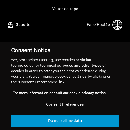
Voltar ao topo
Suporte
País/Região
Aviso Legal
Nossa Empresa
Consent Notice
Política de Privacidade Global
Sobre nós
We, Sennheiser Hearing, use cookies or similar
Termos e Condições Gerais de
Carreira na Sonova
technologies for technical purposes and other types of
Vendas Online a Consumidores
Contatos para a
cookies in order to offer you the best experience during
Política de Divulgação
imprensa
your visit. You can manage cookies’ settings by clicking on
the “Consent Preferences” link.
Coordenada de Vulnerabilidades
Sala de imprensa
For more information consult our cookie privacy notice.
Consent Preferences
Impressão
Configurações de cookies
Do not sell my data
© 2026 Sonova Consumer Hearing GmbH