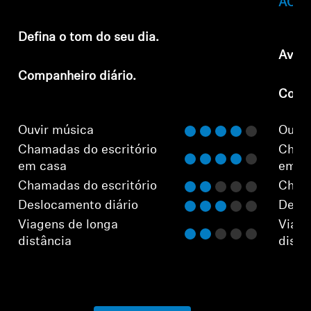
ACCE
Defina o tom do seu dia.
Avent
Companheiro diário.
Compa
Ouvir música
Ouvir
Chamadas do escritório
Chama
em casa
em c
Chamadas do escritório
Chama
Deslocamento diário
Deslo
Viagens de longa
Viage
distância
distâ