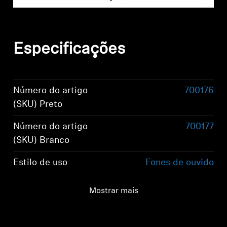
Especificações
Número do artigo
700176
(SKU) Preto
Número do artigo
700177
(SKU) Branco
Estilo de uso
Fones de ouvido
estéreo com faixa de
cabeça
Mostrar mais
Acoplamento auricular
Ao redor da orelha,
circumaural