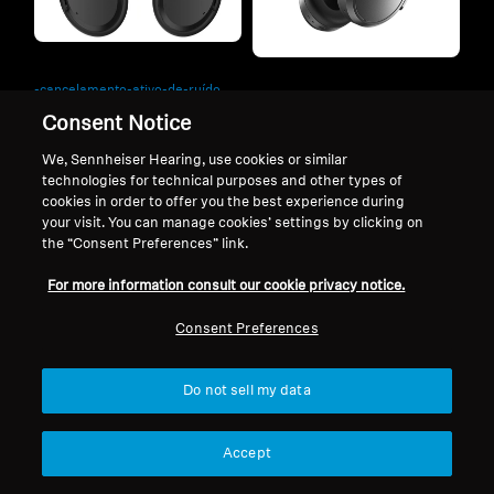
-cancelamento-ativo-de-ruído
-cancelamento-de-ruído-
ACCENTUM Wireless
Consent Notice
adaptativo
MOMENTUM 4 Wireless
We, Sennheiser Hearing, use cookies or similar
technologies for technical purposes and other types of
cookies in order to offer you the best experience during
your visit. You can manage cookies’ settings by clicking on
Em breve
Em breve
the “Consent Preferences” link.
For more information consult our cookie privacy notice.
Consent Preferences
Do not sell my data
Voltar ao topo
Accept
Suporte
País/Região