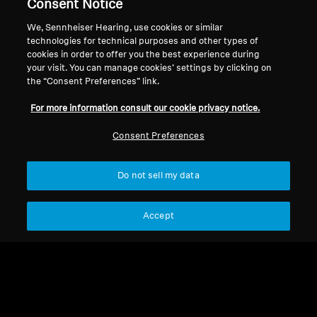
Consent Notice
We, Sennheiser Hearing, use cookies or similar
technologies for technical purposes and other types of
cookies in order to offer you the best experience during
返回顶部
your visit. You can manage cookies’ settings by clicking on
the “Consent Preferences” link.
支持
国家/地区
For more information consult our cookie privacy notice.
Consent Preferences
法律声明
本公司
全球隐私政策
关于我们
Do not sell my data
面向消费者的在线销售通用条款与
索诺瓦的职业发展
条件
媒体联系人
Accept
协调漏洞披露政策
新闻中心
版权声明
Cookie 设置