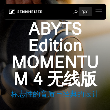
跳至内容
购物车内商品
0
打开搜索弹出窗口
ABYTS
购物
Edition
所有耳机
所有发烧级耳机
MOMENTU
所有 soundbar
M 4 无线版
听证会
加密狗与发射器
标志性的音质与经典的设计
备件与配件