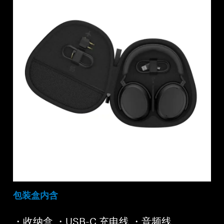
包装盒内含
・收纳盒 ・USB-C 充电线 ・音频线