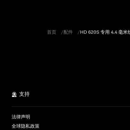
首页
配件
HD 620S 专用 4.4 毫
支持
法律声明
全球隐私政策