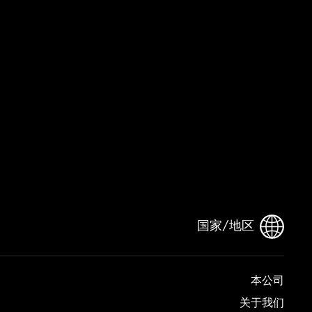
国家/地区
本公司
关于我们