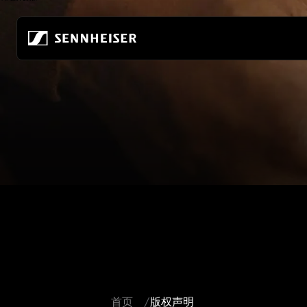
跳至内容
所有耳机
关于我们
所有发烧级耳机
真无线
共筑音频的未来
家庭收听
无线耳机
关于我们
移动聆听
头戴式耳机
80年来，我们始终致力于打造音频的未来
发烧级游戏
入耳式耳机
可持续发展
所有 soundbar
降噪耳机
索诺瓦的职业发展
耳塞
聆听世界基金会
ACCENTUM 系列
发烧友体验中心
首页
版权声明