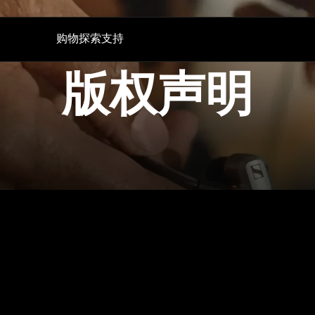
购物
探索
支持
版权声明
听证会
技术
备件与配件
电视听力
AMBEO|OS 和 Smart Control 应用程序
所有优惠
对话清晰增强版
森海塞尔听力测试应用
直销店
加密狗与发射器
Auracast™
BTD 600
体验 MOMENTUM 5
BTD 700
声音空间