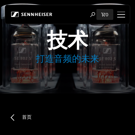
跳至内容
购物车内商品
0
打开搜索弹出窗口
技术
购物
所有耳机
打造音频的未来
所有发烧级耳机
所有 soundbar
听证会
加密狗与发射器
首页
备件与配件