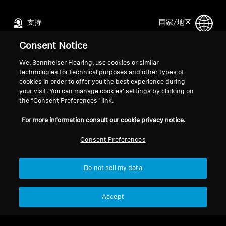
支持
国家/地区
Consent Notice
法律声明
本公司
We, Sennheiser Hearing, use cookies or similar
technologies for technical purposes and other types of
全球隐私政策
关于我们
cookies in order to offer you the best experience during
面向消费者的在线销售通用条款与
索诺瓦的职业发展
your visit. You can manage cookies’ settings by clicking on
条件
媒体联系人
the “Consent Preferences” link.
协调漏洞披露政策
新闻中心
For more information consult our cookie privacy notice.
Consent Preferences
Do not sell my data
版权声明
Cookie 设置
© 2026 Sonova Consumer Hearing GmbH
Accept
我们接受：