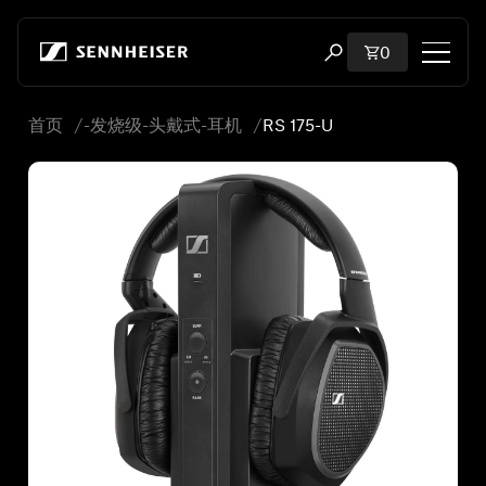
跳至内容
购物车内商品
0
打开搜索弹出窗口
首页
-发烧级-头戴式-耳机
RS 175-U
购物
所有耳机
所有发烧级耳机
所有 soundbar
听证会
加密狗与发射器
备件与配件