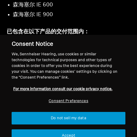
森海塞尔 IE 600
森海塞尔 IE 900
已包含在以下产品的交付范围内：
Consent Notice
森海塞尔 IE 600
We, Sennheiser Hearing, use cookies or similar
森海塞尔 IE 900
technologies for technical purposes and other types of
cookies in order to offer you the best experience during
your visit. You can manage cookies’ settings by clicking on
the “Consent Preferences” link.
For more information consult our cookie privacy notice.
返回顶部
Consent Preferences
支持
国家/地区
Do not sell my data
法律声明
本公司
Accept