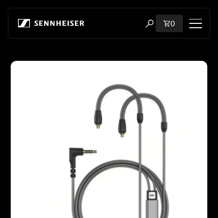
跳至内容
购物车内商品
0
打开搜索弹出窗口
购物
跳至产品信息
所有耳机
所有发烧级耳机
所有 soundbar
听证会
加密狗与发射器
备件与配件