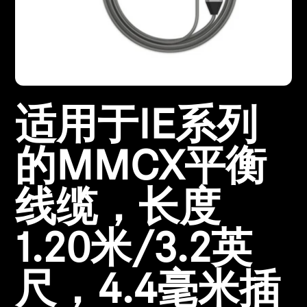
所有优惠
直销店
适用于IE系列
探索
关于我们
的MMCX平衡
技术
线缆，长度
声音空间
1.20米/3.2英
尺，4.4毫米插
支持