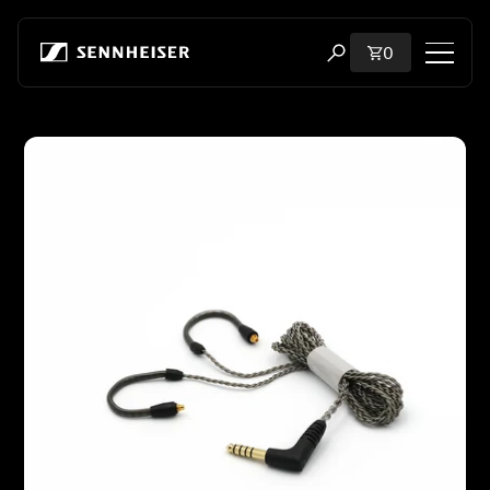
跳至内容
购物车内商品
0
打开搜索弹出窗口
购物
跳至产品信息
所有耳机
所有发烧级耳机
所有 soundbar
听证会
加密狗与发射器
备件与配件