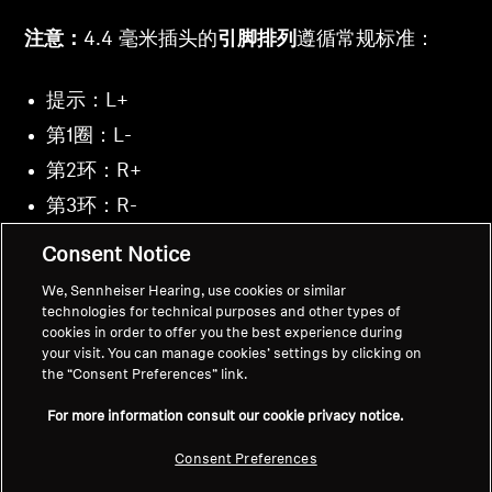
注意：
4.4 毫米插头的
引脚排列
遵循常规标准：
提示：L+
第1圈：L-
第2环：R+
第3环：R-
护套：GND（此线缆未使用）
Consent Notice
We, Sennheiser Hearing, use cookies or similar
technologies for technical purposes and other types of
cookies in order to offer you the best experience during
your visit. You can manage cookies’ settings by clicking on
返回顶部
the “Consent Preferences” link.
For more information consult our cookie privacy notice.
支持
国家/地区
Consent Preferences