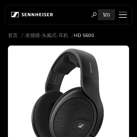
跳至内容
购物车内商品
0
打开搜索弹出窗口
首页
-发烧级-头戴式-耳机
HD 560S
购物
所有耳机
所有发烧级耳机
所有 soundbar
听证会
加密狗与发射器
备件与配件