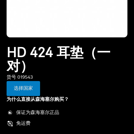
所有优惠
直销店
HD 424 耳垫（一
探索
对）
关于我们
货号 019543
技术
选择国家
声音空间
为什么直接从森海塞尔购买？
保证为森海塞尔正品
支持
免运费