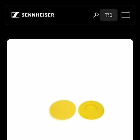
跳至内容
购物车内商品
0
打开搜索弹出窗口
购物
跳至产品信息
所有耳机
所有发烧级耳机
所有 soundbar
听证会
加密狗与发射器
备件与配件