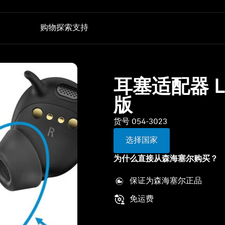
购物
探索
支持
听证会
技术
备件与配件
电视听力
AMBEO|OS 和 Smart Control 应用程序
所有优惠
耳塞适配器 
对话清晰增强版
森海塞尔听力测试应用
直销店
加密狗与发射器
Auracast™
版
BTD 600
体验 MOMENTUM 5
货号 054-3023
BTD 700
声音空间
选择国家
为什么直接从森海塞尔购买？
保证为森海塞尔正品
免运费