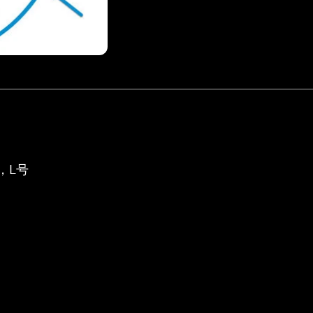
耳塞，L号