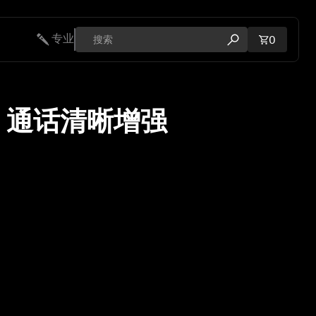
专业
购物车内
0
打开搜索弹出窗口
L 通话清晰增强