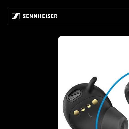
跳至内容
跳至产品信息
所有耳机
关于我们
所有发烧级耳机
真无线
共筑音频的未来
家庭收听
无线耳机
关于我们
移动聆听
头戴式耳机
80年来，我们始终致力于打造音频的未来
发烧级游戏
入耳式耳机
可持续发展
所有 soundbar
降噪耳机
索诺瓦的职业发展
耳塞
聆听世界基金会
ACCENTUM 系列
发烧友体验中心