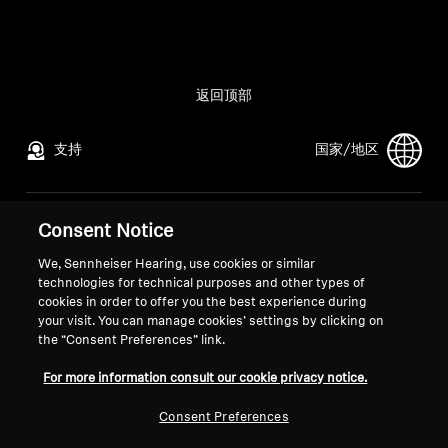
所有优惠
直销店
返回顶部
支持
国家/地区
探索
关于我们
法律声明
本公司
Consent Notice
全球隐私政策
关于我们
We, Sennheiser Hearing, use cookies or similar
技术
面向消费者的在线销售通用条款与
索诺瓦的职业发展
technologies for technical purposes and other types of
cookies in order to offer you the best experience during
条件
媒体联系人
声音空间
your visit. You can manage cookies’ settings by clicking on
协调漏洞披露政策
新闻中心
the “Consent Preferences” link.
For more information consult our cookie privacy notice.
支持
Consent Preferences
版权声明
Cookie 设置