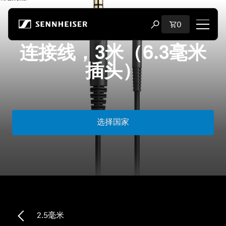
跳至内容
购物车内商品
0
打开搜索弹出窗口
连接线，3米（6.3毫米
购物
插头）
所有耳机
所有发烧级耳机
选择国家
所有 soundbar
听证会
加密狗与发射器
2.5毫米
备件与配件