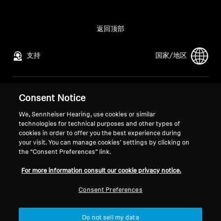
所有优惠
返回顶部
直销店
支持
国家/地区
探索
法律声明
本公司
Consent Notice
关于我们
全球隐私政策
关于我们
We, Sennheiser Hearing, use cookies or similar
面向消费者的在线销售通用条款与
索诺瓦的职业发展
technologies for technical purposes and other types of
条件
媒体联系人
技术
cookies in order to offer you the best experience during
your visit. You can manage cookies’ settings by clicking on
协调漏洞披露政策
新闻中心
the “Consent Preferences” link.
声音空间
For more information consult our cookie privacy notice.
Consent Preferences
版权声明
Cookie 设置
支持
© 2026 Sonova Consumer Hearing GmbH
Do not sell my data