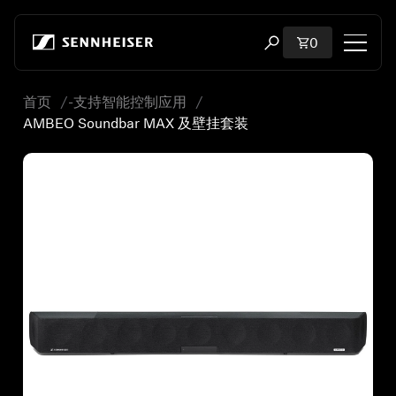
跳至内容
购物车内商品
0
打开搜索弹出窗口
首页
-支持智能控制应用
购物
AMBEO Soundbar MAX 及壁挂套装
所有耳机
所有发烧级耳机
所有 soundbar
听证会
加密狗与发射器
备件与配件