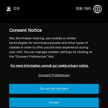
专业
支持
国家/地区
法律声明
本公司
Consent Notice
全球隐私政策
关于我们
We, Sennheiser Hearing, use cookies or similar
面向消费者的在线销售通用条款与
索诺瓦的职业发展
technologies for technical purposes and other types of
条件
媒体联系人
cookies in order to offer you the best experience during
协调漏洞披露政策
新闻中心
your visit. You can manage cookies’ settings by clicking on
the “Consent Preferences” link.
For more information consult our cookie privacy notice.
Consent Preferences
版权声明
Cookie 设置
© 2026 Sonova Consumer Hearing GmbH
Do not sell my data
我们接受：
Accept