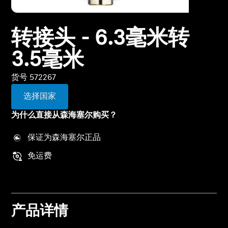
所有优惠
转接头 - 6.3毫米转
直销店
3.5毫米
货号 572267
探索
选择国家
关于我们
为什么直接从森海塞尔购买？
技术
保证为森海塞尔正品
免运费
声音空间
支持
产品详情