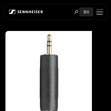
跳至内容
购物车内商品
0
打开搜索弹出窗口
购物
跳至产品信息
所有耳机
所有发烧级耳机
所有 soundbar
听证会
加密狗与发射器
备件与配件