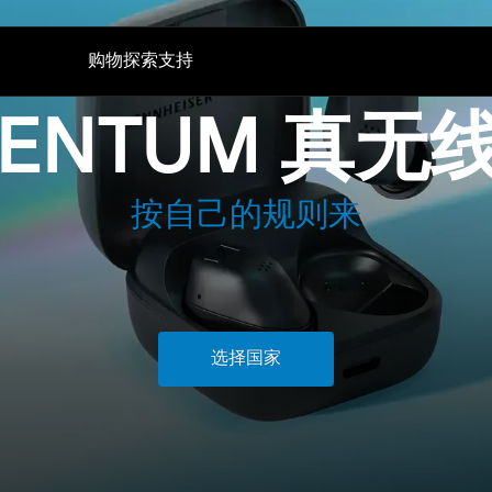
购物
探索
支持
CENTUM 真无
听证会
技术
备件与配件
电视听力
AMBEO|OS 和 Smart Control 应用程序
所有优惠
对话清晰增强版
森海塞尔听力测试应用
直销店
按自己的规则来
加密狗与发射器
Auracast™
BTD 600
体验 MOMENTUM 5
BTD 700
声音空间
选择国家