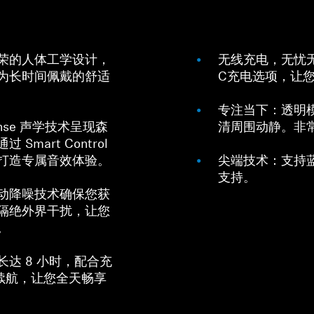
荣的人体工学设计，
无线充电，无忧无
为长时间佩戴的舒适
C充电选项，让
专注当下：透明
onse 声学技术呈现森
清周围动静。非
mart Control
打造专属音效体验。
尖端技术：支持蓝牙 
支持。
动降噪技术确保您获
隔绝外界干扰，让您
。
达 8 小时，配合充
时续航，让您全天畅享