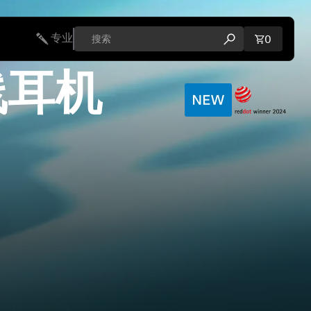
专业
购物车内
0
打开搜索弹出窗口
线耳机