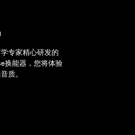
围
声学专家精心研发的
onse换能器，您将体验
越音质。