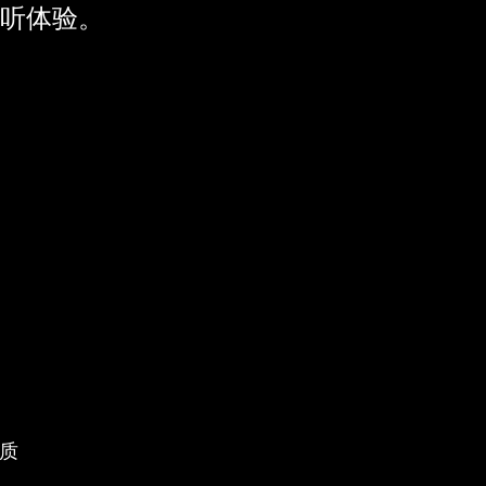
聆听体验。
质