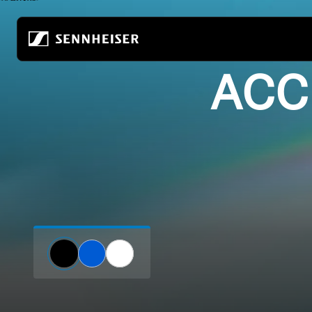
跳至内容
AC
所有耳机
关于我们
所有发烧级耳机
真无线
共筑音频的未来
家庭收听
无线耳机
关于我们
移动聆听
头戴式耳机
80年来，我们始终致力于打造音频的未来
发烧级游戏
入耳式耳机
可持续发展
所有 soundbar
降噪耳机
索诺瓦的职业发展
耳塞
聆听世界基金会
ACCENTUM 系列
发烧友体验中心