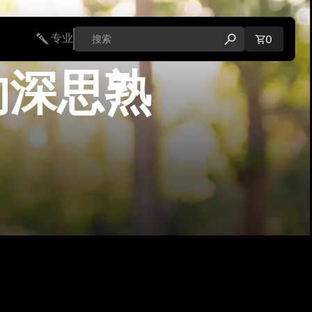
专业
购物车内
0
打开搜索弹出窗口
的深思熟