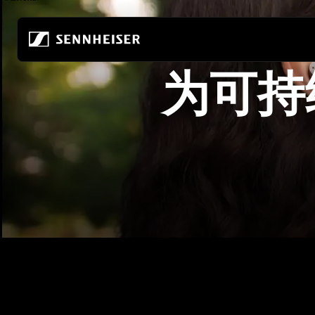
跳至内容
为可持
所有耳机
关于我们
所有发烧级耳机
真无线
共筑音频的未来
家庭收听
无线耳机
关于我们
移动聆听
头戴式耳机
80年来，我们始终致力于打造音频的未来
发烧级游戏
入耳式耳机
可持续发展
所有 soundbar
降噪耳机
索诺瓦的职业发展
耳塞
聆听世界基金会
ACCENTUM 系列
发烧友体验中心