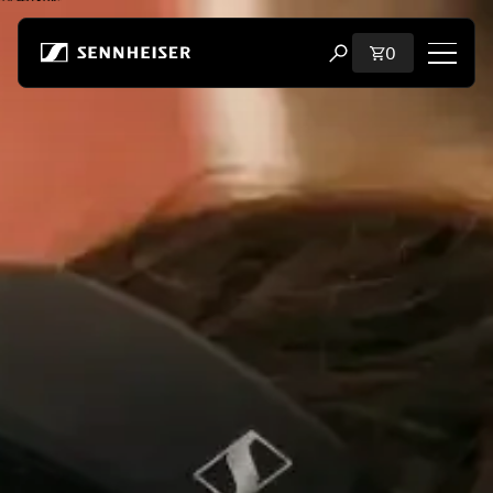
跳至内容
购物车内商品
0
打开搜索弹出窗口
购物
所有耳机
所有发烧级耳机
所有 soundbar
听证会
加密狗与发射器
备件与配件