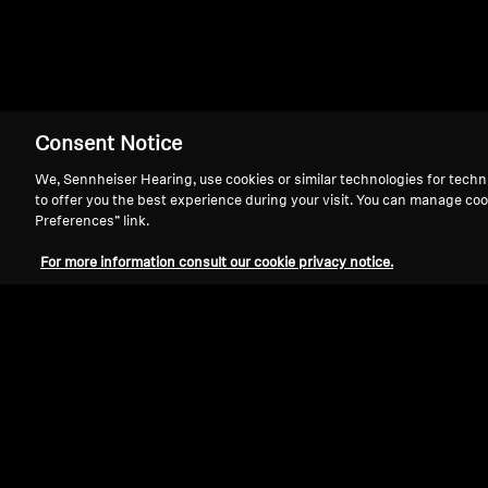
首页
IE 80
Consent Notice
We, Sennheiser Hearing, use cookies or similar technologies for techn
to offer you the best experience during your visit. You can manage coo
Preferences” link.
For more information consult our cookie privacy notice.
支持
法律声明
全球隐私政策