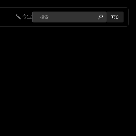
专业
购物车内
0
打开搜索弹出窗口