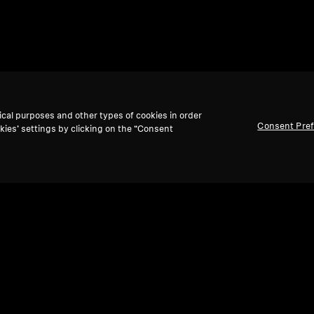
ical purposes and other types of cookies in order
Consent Pre
kies’ settings by clicking on the “Consent
返回顶部