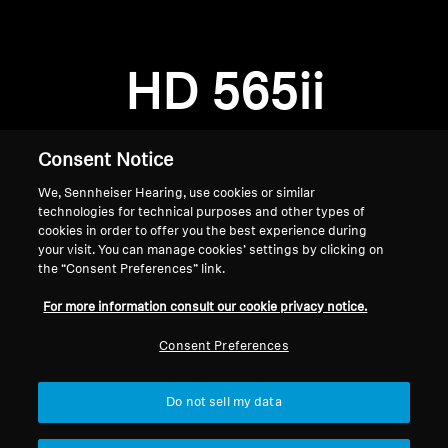
专业
HD 565ii
Consent Notice
We, Sennheiser Hearing, use cookies or similar
technologies for technical purposes and other types of
cookies in order to offer you the best experience during
your visit. You can manage cookies’ settings by clicking on
the “Consent Preferences” link.
首页
For more information consult our cookie privacy notice.
Consent Preferences
Do not sell my data
返回顶部