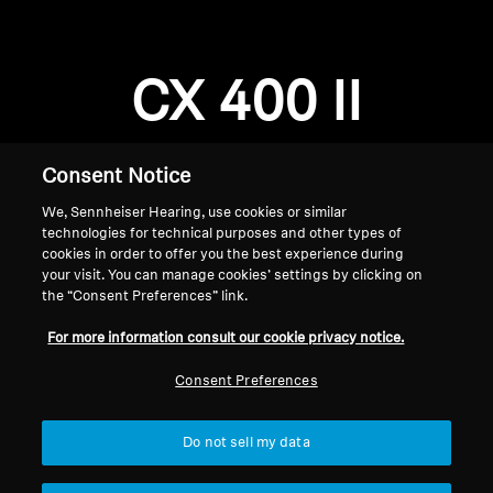
专业
CX 400 II
Consent Notice
We, Sennheiser Hearing, use cookies or similar
technologies for technical purposes and other types of
cookies in order to offer you the best experience during
your visit. You can manage cookies’ settings by clicking on
the “Consent Preferences” link.
首页
For more information consult our cookie privacy notice.
Consent Preferences
Do not sell my data
返回顶部