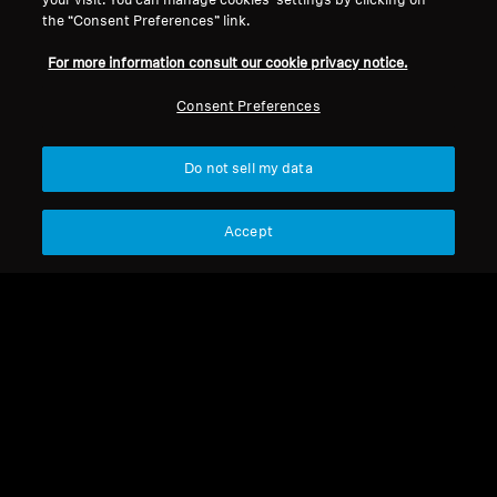
your visit. You can manage cookies’ settings by clicking on
MOMENTUM 4 无线
the “Consent Preferences” link.
For more information consult our cookie privacy notice.
排序
Consent Preferences
Do not sell my data
Accept
MOMENTUM 4 无线版
MOMENTUM 4 无线版
Momentum 4 耳垫
USB-C 充电线