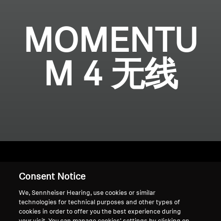
MOMENTU
M 4 无线
Consent Notice
首页
We, Sennheiser Hearing, use cookies or similar
technologies for technical purposes and other types of
cookies in order to offer you the best experience during