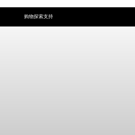
购物
探索
支持
听证会
技术
备件与配件
电视听力
AMBEO|OS 和 Smart Control 应用程序
所有优惠
对话清晰增强版
森海塞尔听力测试应用
直销店
加密狗与发射器
Auracast™
BTD 600
体验 MOMENTUM 5
BTD 700
声音空间