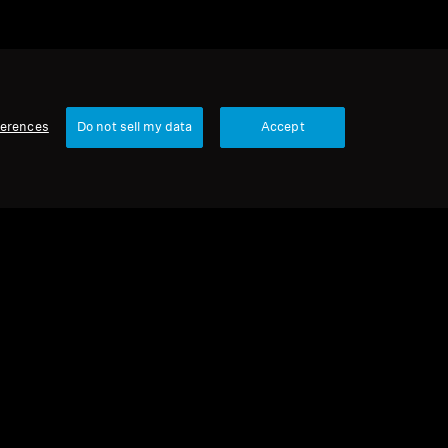
ferences
Do not sell my data
Accept
1 产品
排序