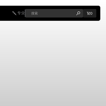
专业
购物车内
0
打开搜索弹出窗口