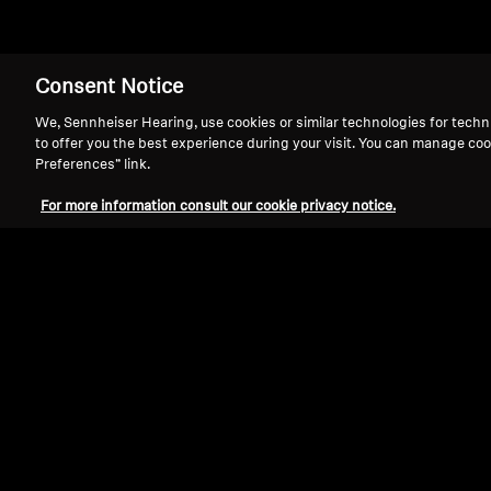
Consent Notice
CX 685 运动版
We, Sennheiser Hearing, use cookies or similar technologies for techn
to offer you the best experience during your visit. You can manage coo
Preferences” link.
For more information consult our cookie privacy notice.