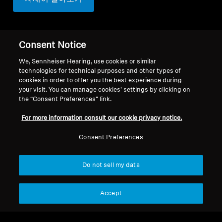
Consent Notice
We, Sennheiser Hearing, use cookies or similar
technologies for technical purposes and other types of
cookies in order to offer you the best experience during
맨 위로
your visit. You can manage cookies’ settings by clicking on
the “Consent Preferences” link.
지원
국가/지역
For more information consult our cookie privacy notice.
Consent Preferences
법적 고지
당사
글로벌 개인정보 처리방침
회사 소개
Do not sell my data
소비자 대상 온라인 판매 일반 약관
소노바에서의 경력
조정된 취약점 공개 정책
언론 문의
Accept
뉴스룸