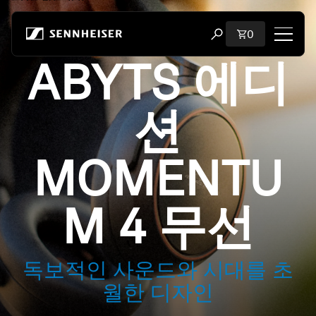
본문으로 바로 가기
장바구니에 담
0
검색 모달 열기
ABYTS 에디
쇼핑
션
모든 헤드폰
모든 오디오파일용 헤드폰
MOMENTU
모든 사운드바
M 4 무선
청문회
독보적인 사운드와 시대를 초
동글 및 송신기
월한 디자인
부품 및 액세서리