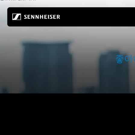
본문으로 바로 가기
모든 헤드폰
회사 소개
모든 오디오파일용 헤드
완전 무선
오디오의 미래를 만들어 갑니다
홈 청취
무선 헤드폰
우리 회사
모바일 감상
좋아
오버이어 헤드폰
오디오의 미래를 만들어 온 80년
오디오파일 게이밍
인이어 헤드폰
지속 가능성
모든 사운드바
노이즈 캔슬링 헤드폰
소노바에서의 경력
이어버드
Hear the World 재단
ACCENTUM 시리즈
오디오파일 체험 센터