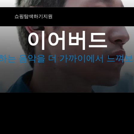
쇼핑
탐색하기
지원
이어버드
폰
청문회
기술
부품 및 액세서리
TV 청취
AMBEO|OS 및 Smart Control 앱
모든 상품
컨버세이션 클리어 플러스
젠하이저 청력 검사 앱
아울렛
하는 음악을 더 가까이에서 느껴보
동글 및 송신기
Auracast™
BTD 600
MOMENTUM 5 체험하기
BTD 700
사운드 스페이스