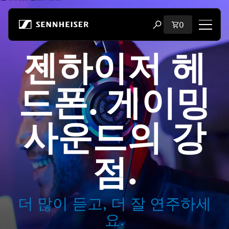
본문으로 바로 가기
장바구니에 담
0
검색 모달 열기
젠하이저 헤
쇼핑
모든 헤드폰
드폰. 게이밍
모든 오디오파일용 헤드폰
사운드의 강
모든 사운드바
점.
청문회
동글 및 송신기
더 많이 듣고, 더 잘 연주하세
요.
부품 및 액세서리