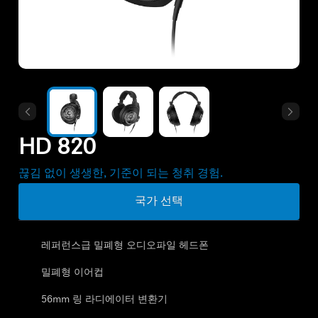
모든 상품
아울렛
탐색하기
HD 820
회사 소개
끊김 없이 생생한, 기준이 되는 청취 경험.
기술
국가 선택
사운드 스페이스
레퍼런스급 밀폐형 오디오파일 헤드폰
밀폐형 이어컵
지원
56mm 링 라디에이터 변환기