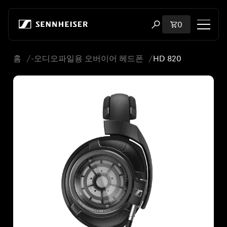
본문으로 바로 가기
장바구니에 담
0
검색 모달 열기
홈
-오디오파일용 오버이어 헤드폰
HD 820
쇼핑
모든 헤드폰
모든 오디오파일용 헤드폰
모든 사운드바
청문회
동글 및 송신기
부품 및 액세서리