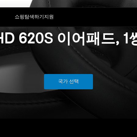
쇼핑
탐색하기
지원
HD 620S 이어패드, 1
폰
청문회
기술
부품 및 액세서리
TV 청취
AMBEO|OS 및 Smart Control 앱
모든 상품
컨버세이션 클리어 플러스
젠하이저 청력 검사 앱
아울렛
동글 및 송신기
Auracast™
BTD 600
MOMENTUM 5 체험하기
BTD 700
사운드 스페이스
국가 선택