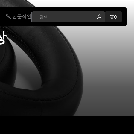
전문적인
장바구니에
0
검색 모달 열기
쌍