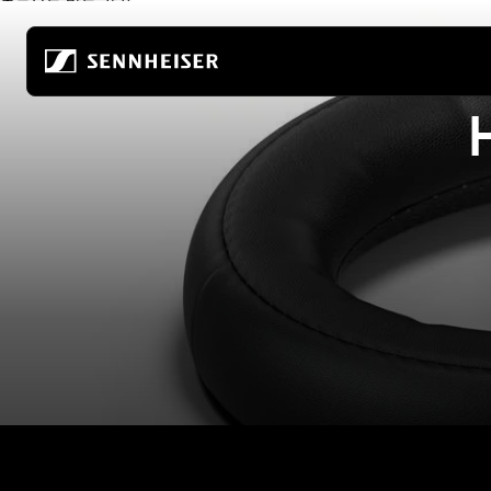
본문으로 바로 가기
모든 헤드폰
회사 소개
모든 오디오파일용 헤드
완전 무선
오디오의 미래를 만들어 갑니다
홈 청취
무선 헤드폰
우리 회사
모바일 감상
오버이어 헤드폰
오디오의 미래를 만들어 온 80년
오디오파일 게이밍
인이어 헤드폰
지속 가능성
모든 사운드바
노이즈 캔슬링 헤드폰
소노바에서의 경력
이어버드
Hear the World 재단
ACCENTUM 시리즈
오디오파일 체험 센터