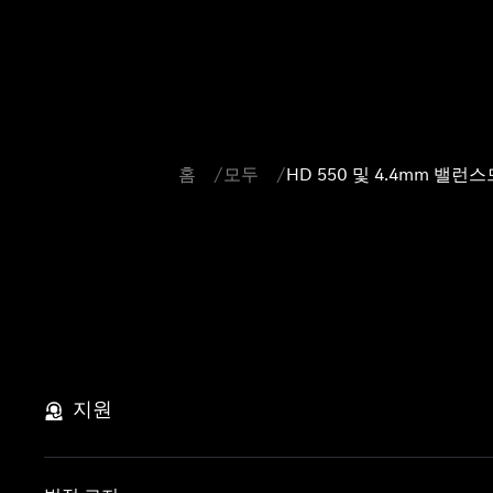
홈
모두
HD 550 및 4.4mm 밸
지원