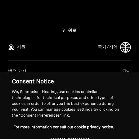
모든 상품
아울렛
맨 위로
지원
국가/지역
탐색하기
회사 소개
법적 고지
당사
글로벌 개인정보 처리방침
회사 소개
Consent Notice
기술
소비자 대상 온라인 판매 일반 약관
소노바에서의 경력
We, Sennheiser Hearing, use cookies or similar
조정된 취약점 공개 정책
언론 문의
technologies for technical purposes and other types of
사운드 스페이스
뉴스룸
cookies in order to offer you the best experience during
your visit. You can manage cookies’ settings by clicking on
the “Consent Preferences” link.
지원
For more information consult our cookie privacy notice.
발행 정보
쿠키 설정