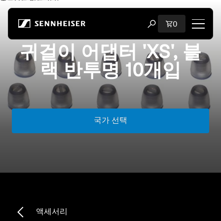
본문으로 바로 가기
장바구니에 담
0
검색 모달 열기
귀걸이 어댑터 'XS', 블
쇼핑
랙 반투명 10개입
모든 헤드폰
모든 오디오파일용 헤드폰
국가 선택
모든 사운드바
청문회
동글 및 송신기
부품 및 액세서리
액세서리