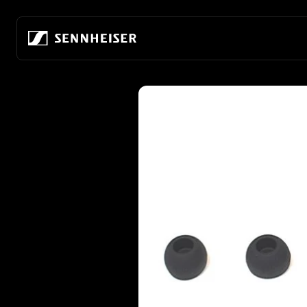
본문으로 바로 가기
제품 정보로 바로 가기
모든 헤드폰
회사 소개
모든 오디오파일용 헤드
완전 무선
오디오의 미래를 만들어 갑니다
홈 청취
무선 헤드폰
우리 회사
모바일 감상
오버이어 헤드폰
오디오의 미래를 만들어 온 80년
오디오파일 게이밍
인이어 헤드폰
지속 가능성
모든 사운드바
노이즈 캔슬링 헤드폰
소노바에서의 경력
이어버드
Hear the World 재단
ACCENTUM 시리즈
오디오파일 체험 센터