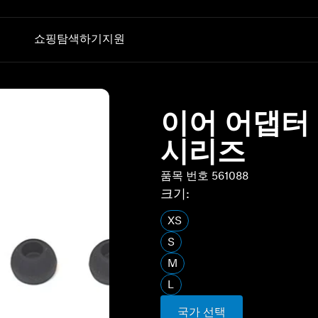
쇼핑
탐색하기
지원
폰
청문회
기술
부품 및 액세서리
TV 청취
AMBEO|OS 및 Smart Control 앱
모든 상품
이어 어댑터 
컨버세이션 클리어 플러스
젠하이저 청력 검사 앱
아울렛
동글 및 송신기
Auracast™
시리즈
BTD 600
MOMENTUM 5 체험하기
품목 번호 561088
BTD 700
사운드 스페이스
크기:
XS
S
M
L
국가 선택