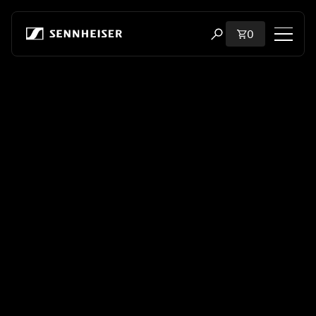
본문으로 바로 가기
장바구니에 담
0
검색 모달 열기
쇼핑
모든 헤드폰
모든 오디오파일용 헤드폰
모든 사운드바
청문회
동글 및 송신기
부품 및 액세서리