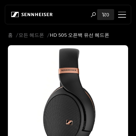
본문으로 바로 가기
장바구니에 담
0
검색 모달 열기
홈
모든 헤드폰
HD 505 오픈백 유선 헤드폰
쇼핑
모든 헤드폰
모든 오디오파일용 헤드폰
모든 사운드바
청문회
동글 및 송신기
부품 및 액세서리