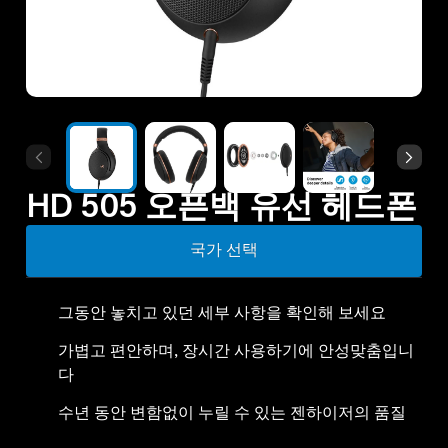
모든 상품
아울렛
탐색하기
HD 505 오픈백 유선 헤드폰
회사 소개
국가 선택
기술
그동안 놓치고 있던 세부 사항을 확인해 보세요
사운드 스페이스
가볍고 편안하며, 장시간 사용하기에 안성맞춤입니
다
지원
수년 동안 변함없이 누릴 수 있는 젠하이저의 품질