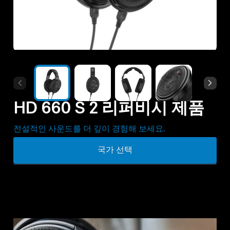
모든 상품
아울렛
탐색하기
HD 660 S 2 리퍼비시 제품
회사 소개
전설적인 사운드를 더 깊이 경험해 보세요.
기술
국가 선택
사운드 스페이스
지원