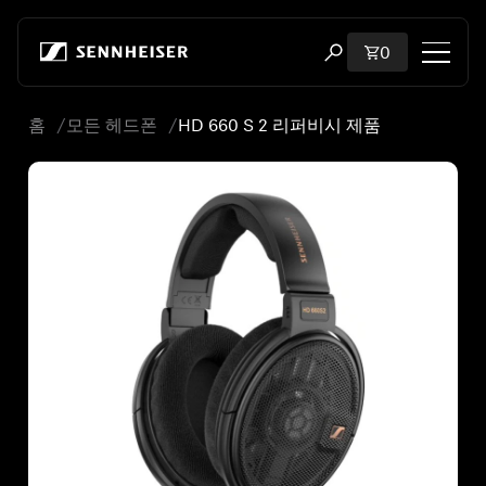
본문으로 바로 가기
장바구니에 담
0
검색 모달 열기
홈
모든 헤드폰
HD 660 S 2 리퍼비시 제품
쇼핑
모든 헤드폰
모든 오디오파일용 헤드폰
모든 사운드바
청문회
동글 및 송신기
부품 및 액세서리