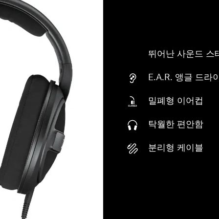
뛰어난 사운드 스
E.A.R. 앵글 드
밀폐형 이어컵
탁월한 편안함
분리형 케이블