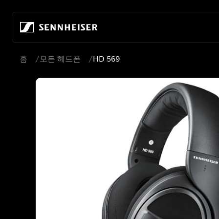
본문으로 바로 가기
홈
모든 헤드폰
HD 569
모든 헤드폰
회사 소개
모든 오디오파일용 헤드
완전 무선
오디오의 미래를 만들어 갑니다
홈 청취
무선 헤드폰
우리 회사
모바일 감상
오버이어 헤드폰
오디오의 미래를 만들어 온 80년
오디오파일 게이밍
인이어 헤드폰
지속 가능성
모든 사운드바
노이즈 캔슬링 헤드폰
소노바에서의 경력
이어버드
Hear the World 재단
ACCENTUM 시리즈
오디오파일 체험 센터