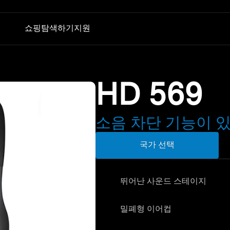
쇼핑
탐색하기
지원
폰
청문회
기술
부품 및 액세서리
TV 청취
AMBEO|OS 및 Smart Control 앱
모든 상품
HD 569
컨버세이션 클리어 플러스
젠하이저 청력 검사 앱
아울렛
동글 및 송신기
Auracast™
BTD 600
MOMENTUM 5 체험하기
소음 차단 기능이 
BTD 700
사운드 스페이스
국가 선택
뛰어난 사운드 스테이지
밀폐형 이어컵