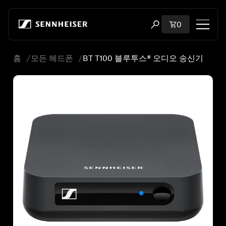
본문으로 바로 가기
장바구니에 담
0
검색 모달 열기
홈
모든 헤드폰
BT T100 블루투스® 오디오 송신기
Shop
모든 헤드폰
모든 오디오파일용 헤드폰
모든 사운드바
청문회
동글 및 송신기
부품 및 액세서리