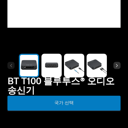
모든 상품
아울렛
탐색하기
회사 소개
기술
BT T100 블루투스® 오디오
송신기
사운드 스페이스
국가 선택
지원