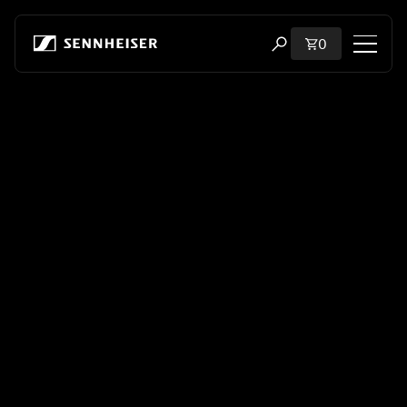
본문으로 바로 가기
장바구니에 담
0
검색 모달 열기
쇼핑
모든 헤드폰
모든 오디오파일용 헤드폰
모든 사운드바
청문회
동글 및 송신기
부품 및 액세서리