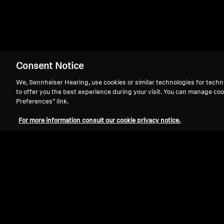
홈
IE 8
Consent Notice
We, Sennheiser Hearing, use cookies or similar technologies for techn
to offer you the best experience during your visit. You can manage coo
Preferences” link.
For more information consult our cookie privacy notice.
지원
법적 고지
글로벌 개인정보 처리방침