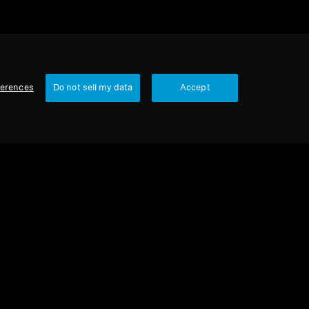
ferences
Do not sell my data
Accept
2 제품
정렬