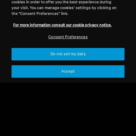
cookies in order to offer you the best experience during
your visit. You can manage cookies’ settings by clicking on
HDI 2
the “Consent Preferences” link.
For more information consult our cookie privacy notice.
정렬
Consent Preferences
Do not sell my data
Accept
HDI 2
OP - 폼