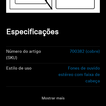
Especificações
Número do artigo
700382 (cobre)
(SKU)
Estilo de uso
Fones de ouvido
estéreo com faixa de
cabeça
Acoplamento auricular
Ao redor da orelha,
circumaural
Mostrar mais