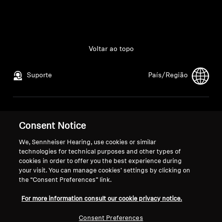
Voltar ao topo
Suporte
País/Região
Aviso Legal
Nossa Empresa
Consent Notice
Política de Privacidade Global
Sobre nós
Termos e Condições Gerais de
Carreira na Sonova
We, Sennheiser Hearing, use cookies or similar
Vendas Online a Consumidores
Contatos para a
technologies for technical purposes and other types of
cookies in order to offer you the best experience during
Política de Divulgação
imprensa
your visit. You can manage cookies’ settings by clicking on
Coordenada de Vulnerabilidades
Sala de imprensa
the “Consent Preferences” link.
For more information consult our cookie privacy notice.
Consent Preferences