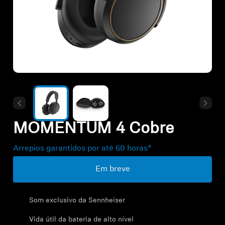
Todas as ofertas
Outlet
Explorar
Sobre nós
MOMENTUM 4 Cobre
Tecnologia
Arrepios garantidos por até 60 horas*
Espaço Sonoro
Em breve
Som exclusivo da Sennheiser
Suporte
Vida útil da bateria de alto nível