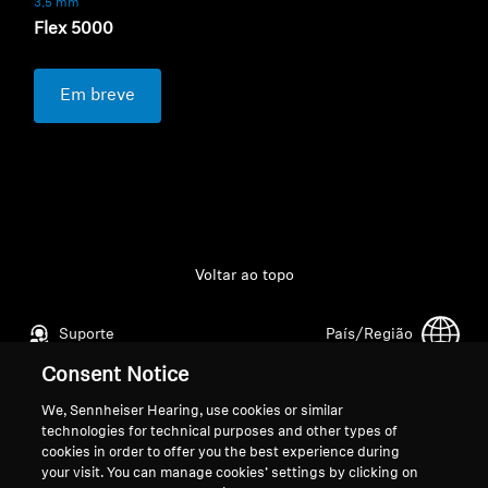
3,5 mm
Flex 5000
Em breve
Voltar ao topo
Suporte
País/Região
Consent Notice
We, Sennheiser Hearing, use cookies or similar
Aviso Legal
Nossa Empresa
technologies for technical purposes and other types of
Política de Privacidade Global
Sobre nós
cookies in order to offer you the best experience during
your visit. You can manage cookies’ settings by clicking on
Termos e Condições Gerais de
Carreira na Sonova