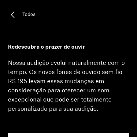
Todas as ofertas
Todos
Outlet
Redescubra o prazer de ouvir
Explorar
Nossa audição evolui naturalmente com o
Sobre nós
tempo. Os novos fones de ouvido sem fio
RS 195 levam essas mudanças em
Tecnologia
consideração para oferecer um som
Espaço Sonoro
excepcional que pode ser totalmente
personalizado para sua audição.
Suporte