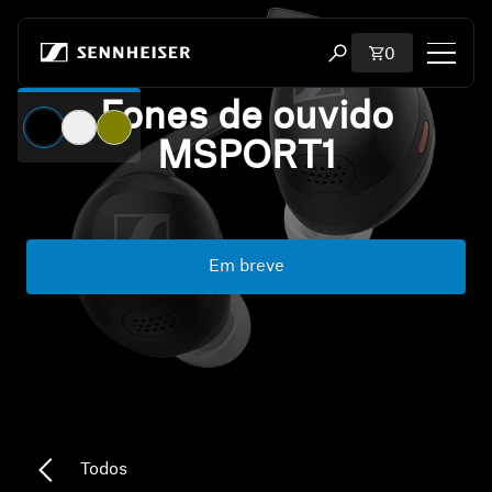
Pular para o conteúdo
Total de iten
0
Abrir modal de pesqu
Fones de ouvido
Loja
MSPORT1
Todos os fones de ouvido
Todos os fones de ouvido para audiófilos
Em breve
Todas as barras de som
Audição
Dongles e transmissores
Todos
Peças sobressalentes e acessórios