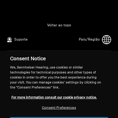
Todas as ofertas
Outlet
Voltar ao topo
Suporte
País/Região
Explorar
Sobre nós
Consent Notice
Aviso Legal
Nossa Empresa
Política de Privacidade Global
Sobre nós
We, Sennheiser Hearing, use cookies or similar
Tecnologia
technologies for technical purposes and other types of
Termos e Condições Gerais de
Carreira na Sonova
cookies in order to offer you the best experience during
Vendas Online a Consumidores
Contatos para a
your visit. You can manage cookies’ settings by clicking on
Espaço Sonoro
Política de Divulgação
imprensa
the “Consent Preferences” link.
Coordenada de Vulnerabilidades
Sala de imprensa
For more information consult our cookie privacy notice.
Suporte
Consent Preferences