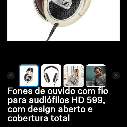
Todas as ofertas
Outlet
Explorar
Sobre nós
Tecnologia
Fones de ouvido com fio
Espaço Sonoro
para audiófilos HD 599,
com design aberto e
Suporte
cobertura total