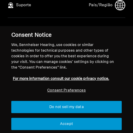
Suporte
País/Região
Aviso Legal
Nossa Empresa
Consent Notice
Política de Privacidade Global
Sobre nós
Termos e Condições Gerais de
Carreira na Sonova
We, Sennheiser Hearing, use cookies or similar
technologies for technical purposes and other types of
Vendas Online a Consumidores
Contatos para a
cookies in order to offer you the best experience during
Política de Divulgação
imprensa
your visit. You can manage cookies’ settings by clicking on
Coordenada de Vulnerabilidades
Sala de imprensa
the “Consent Preferences” link.
For more information consult our cookie privacy notice.
Consent Preferences
Impressão
Configurações de cookies
Do not sell my data
© 2026 Sonova Consumer Hearing GmbH
Accept
Aceitamos: