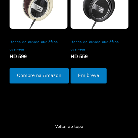
-fones-de-ouvido-audiófilos-
-fones-de-ouvido-audiófilos-
over-ear
over-ear
HD 599
HD 559
Compre na Amazon
Em breve
Voltar ao topo