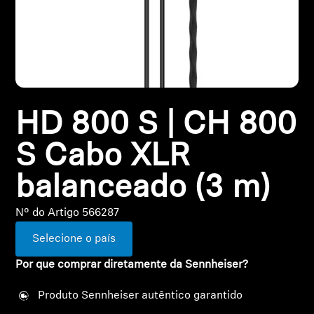
Todas as ofertas
Outlet
HD 800 S | CH 800
Explorar
S Cabo XLR
Sobre nós
balanceado (3 m)
Tecnologia
Nº do Artigo 566287
Espaço Sonoro
Selecione o país
Por que comprar diretamente da Sennheiser?
Suporte
Produto Sennheiser autêntico garantido