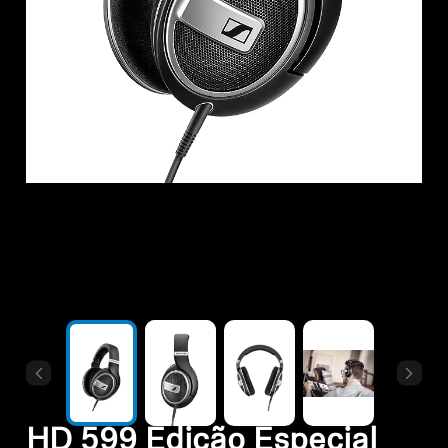
Todas as ofertas
Outlet
Explorar
Sobre nós
Tecnologia
Espaço Sonoro
Suporte
HD 599 Edição Especial