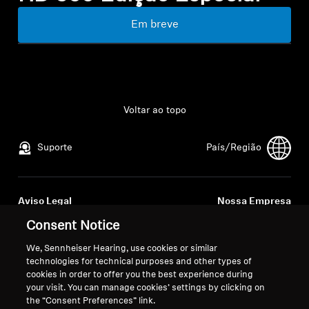
Profissional
Em breve
Voltar ao topo
Suporte
País/Região
Aviso Legal
Nossa Empresa
Política de Privacidade Global
Sobre nós
Consent Notice
Termos e Condições Gerais de
Carreira na Sonova
We, Sennheiser Hearing, use cookies or similar
Vendas Online a Consumidores
Contatos para a
technologies for technical purposes and other types of
Política de Divulgação
imprensa
cookies in order to offer you the best experience during
Coordenada de Vulnerabilidades
Sala de imprensa
your visit. You can manage cookies’ settings by clicking on
the “Consent Preferences” link.