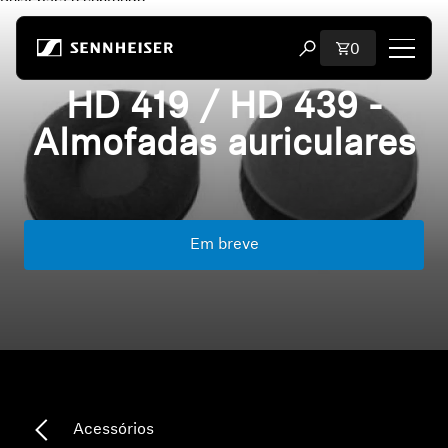
Pular para o conteúdo
Total de iten
0
Abrir modal de pesqu
HD 419 / HD 439 -
Loja
Almofadas auriculares
Todos os fones de ouvido
Todos os fones de ouvido para audiófilos
Em breve
Todas as barras de som
Audição
Dongles e transmissores
Peças sobressalentes e acessórios
Acessórios