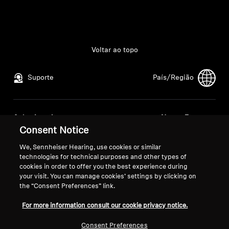
Todas as ofertas
Outlet
Voltar ao topo
Suporte
País/Região
Explorar
Sobre nós
Aviso Legal
Nossa Empresa
Consent Notice
Política de Privacidade Global
Sobre nós
Tecnologia
Termos e Condições Gerais de
Carreira na Sonova
We, Sennheiser Hearing, use cookies or similar
Vendas Online a Consumidores
Contatos para a
technologies for technical purposes and other types of
Espaço Sonoro
cookies in order to offer you the best experience during
Política de Divulgação
imprensa
your visit. You can manage cookies’ settings by clicking on
Coordenada de Vulnerabilidades
Sala de imprensa
the “Consent Preferences” link.
For more information consult our cookie privacy notice.
Suporte
Consent Preferences