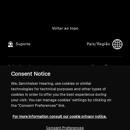
Todas as ofertas
Outlet
Voltar ao topo
Suporte
País/Região
Explorar
Sobre nós
Aviso Legal
Nossa Empresa
Consent Notice
Política de Privacidade Global
Sobre nós
Tecnologia
Termos e Condições Gerais de
Carreira na Sonova
We, Sennheiser Hearing, use cookies or similar
Vendas Online a Consumidores
Contatos para a
technologies for technical purposes and other types of
Espaço Sonoro
cookies in order to offer you the best experience during
Política de Divulgação
imprensa
your visit. You can manage cookies’ settings by clicking on
Coordenada de Vulnerabilidades
Sala de imprensa
the “Consent Preferences” link.
For more information consult our cookie privacy notice.
Suporte
Consent Preferences