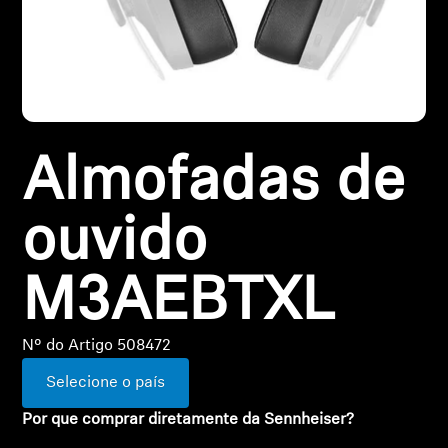
Todas as ofertas
Outlet
Almofadas de
Explorar
Sobre nós
ouvido
Tecnologia
M3AEBTXL
Espaço Sonoro
Nº do Artigo 508472
Selecione o país
Suporte
Por que comprar diretamente da Sennheiser?