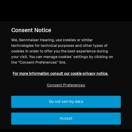
Voltar ao topo
Consent Notice
We, Sennheiser Hearing, use cookies or similar
Suporte
País/Região
technologies for technical purposes and other types of
cookies in order to offer you the best experience during
your visit. You can manage cookies’ settings by clicking on
the “Consent Preferences” link.
Aviso Legal
Nossa Empresa
Política de Privacidade Global
Sobre nós
For more information consult our cookie privacy notice.
Termos e Condições Gerais de
Carreira na Sonova
Consent Preferences
Vendas Online a Consumidores
Contatos para a
Política de Divulgação
imprensa
Coordenada de Vulnerabilidades
Sala de imprensa
Do not sell my data
Accept